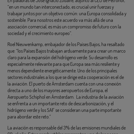
En palabras de Jose Ignacio Zudaire, adjunto al CEO de Petronor,
“en un mundo tan interconectado, es crucial unir fuerzas y
trabajar juntos por un objetivo común: una Europa consolidada y
sostenible. Para nosotros este acuerdo va más allá de una
asociación comercial, es más un compromiso de futuro con la
sociedad y el crecimiento europeo”.
Roel Nieuwenkamp, embajador de los Países Bajos, ha resaltado
que: “los Países Bajos trabajan arduamente para crear un marco
claro para la expansión del hidrógeno verde. Su desarrollo es
especialmente relevante para que Europa sea más resiliente y
menos dependiente energéticamente. Uno de los principales
sectores industriales a los que se dirige esta cooperación es el de
la aviación. El puerto de Ámsterdam cuenta con una conexión
directa a uno de los mayores aeropuertos de Europa, el
Aeropuerto Schiphol en Ámsterdam. La industria de la aviación
se enfrenta a un importante reto de descarbonización, y el
hidrógeno verde y los SAF se consideran una parte importante
para abordar este reto.”
La aviación es responsable del 3% de las emisiones mundiales de