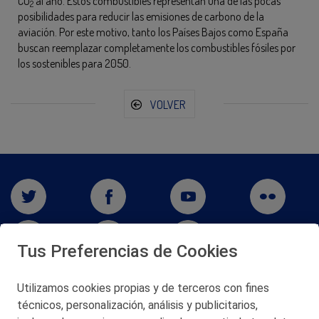
CO
al año. Estos combustibles representan una de las pocas
2
posibilidades para reducir las emisiones de carbono de la
aviación. Por este motivo, tanto los Países Bajos como España
buscan reemplazar completamente los combustibles fósiles por
los sostenibles para 2050.
VOLVER
Tus Preferencias de Cookies
Utilizamos cookies propias y de terceros con fines
San Martín 5-Edificio Muñatones,
técnicos, personalización, análisis y publicitarios,
48550 Muskiz (Bizkaia)