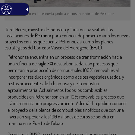
Jordi Hereu en la refinería junto a varios miembros de Petronor
Jordi Hereu, ministro de Industria y Turismo, ha visitado las
instalaciones de
Petronor
para conocer de primera mano los nuevos
proyectos con los que cuenta Petronor, así como los planes
estratégicos del Corredor Vasco del Hidrógeno (BH
C).
2
Petronor se encuentra en un proceso de transformación hacia
una refinería del siglo XXI descarbonizada, con procesos que
permitan la producción de combustibles 100% renovables al
incorporar residuos orgánicos como aceites vegetales usados, y
restos procedentes de la biomasa y de la industria
agroalimentaria. Actualmente, todos los combustibles
producidos en Petronor son en un 10% renovables, proceso que
irá incrementando progresivamente. Además ha podido conocer
el proyecto de la planta de combustibles sintéticos que con una
inversión superior a los 100 millones de euros se pondrá en
marcha en el Puerto de Bilbao.
Respecto al BH2C, en este momento se está produciendo en