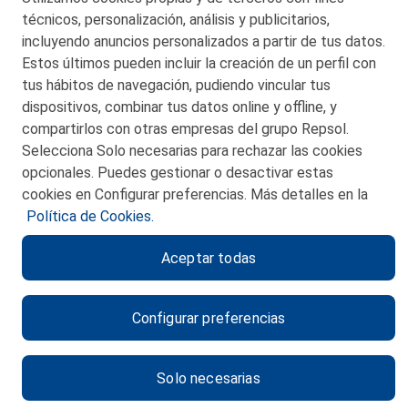
San Martín 5-Edificio Muñatones,
técnicos, personalización, análisis y publicitarios,
48550 Muskiz (Bizkaia)
incluyendo anuncios personalizados a partir de tus datos.
Telf. 946 357 000
Estos últimos pueden incluir la creación de un perfil con
© 2026 Petronor S.A.
tus hábitos de navegación, pudiendo vincular tus
dispositivos, combinar tus datos online y offline, y
compartirlos con otras empresas del grupo Repsol.
Selecciona Solo necesarias para rechazar las cookies
opcionales. Puedes gestionar o desactivar estas
CONTACTO
cookies en Configurar preferencias. Más detalles en la
Política de Cookies.
MAPA WEB
Aceptar todas
POLITICA DE PRIVACIDAD
AVISO LEGAL
Configurar preferencias
POLITICA DE COOKIES
CANAL DE ÉTICA
Solo necesarias