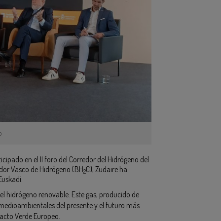
o
ticipado en el II foro del Corredor del Hidrógeno del
edor Vasco de Hidrógeno (BH
C), Zudaire ha
2
Euskadi.
l hidrógeno renovable. Este gas, producido de
 medioambientales del presente y el futuro más
 Pacto Verde Europeo.