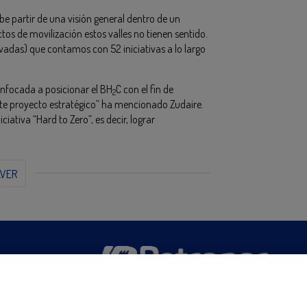
e partir de una visión general dentro de un
os de movilización estos valles no tienen sentido.
vadas) que contamos con 52 iniciativas a lo largo
enfocada a posicionar el BH
C con el fin de
2
te proyecto estratégico” ha mencionado Zudaire.
iativa “Hard to Zero”, es decir, lograr
LVER
San Martín 5-Edificio Muñatones,