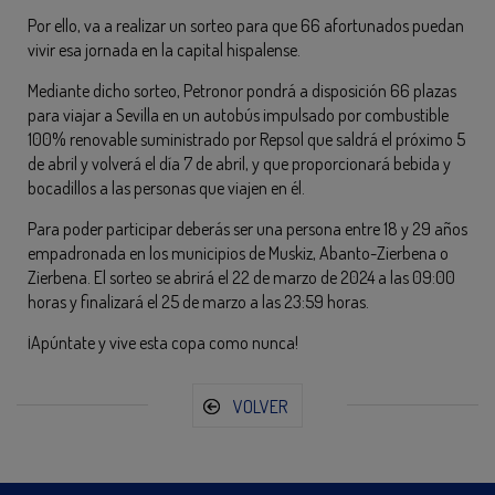
Por ello, va a realizar un sorteo para que 66 afortunados puedan
vivir esa jornada en la capital hispalense.
Mediante dicho sorteo, Petronor pondrá a disposición 66 plazas
para viajar a Sevilla en un autobús impulsado por combustible
100% renovable suministrado por Repsol que saldrá el próximo 5
de abril y volverá el día 7 de abril, y que proporcionará bebida y
bocadillos a las personas que viajen en él.
Para poder participar deberás ser una persona entre 18 y 29 años
empadronada en los municipios de Muskiz, Abanto-Zierbena o
Zierbena. El sorteo se abrirá el 22 de marzo de 2024 a las 09:00
horas y finalizará el 25 de marzo a las 23:59 horas.
¡Apúntate y vive esta copa como nunca!
VOLVER