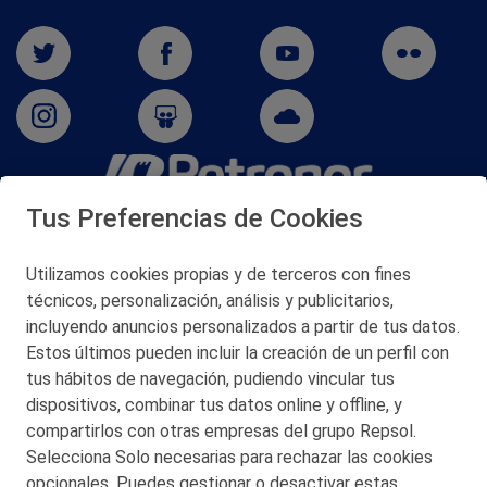
Tus Preferencias de Cookies
San Martín 5-Edificio Muñatones,
48550 Muskiz (Bizkaia)
Telf. 946 357 000
Utilizamos cookies propias y de terceros con fines
© 2026 Petronor S.A.
técnicos, personalización, análisis y publicitarios,
incluyendo anuncios personalizados a partir de tus datos.
Estos últimos pueden incluir la creación de un perfil con
tus hábitos de navegación, pudiendo vincular tus
dispositivos, combinar tus datos online y offline, y
CONTACTO
compartirlos con otras empresas del grupo Repsol.
Selecciona Solo necesarias para rechazar las cookies
MAPA WEB
opcionales. Puedes gestionar o desactivar estas