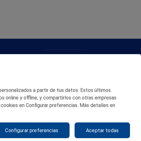
CONTACTO
MAPA WEB
POLITICA DE PRIVACIDAD
 personalizados a partir de tus datos. Estos últimos
AVISO LEGAL
os online y offline, y compartirlos con otras empresas
 cookies en Configurar preferencias. Más detalles en
POLITICA DE COOKIES
CANAL DE ÉTICA
Configurar preferencias
Aceptar todas