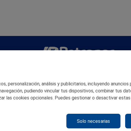
San Martín 5-Edificio Muñatones,
48550 Muskiz (Bizkaia)
Telf. 946 357 000
s, personalización, análisis y publicitarios, incluyendo anuncios
© 2026 Petronor S.A.
 navegación, pudiendo vincular tus dispositivos, combinar tus dat
ar las cookies opcionales. Puedes gestionar o desactivar estas
Solo necesarias