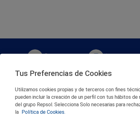
Twitter
Instagram
Tus Preferencias de Cookies
Facebook
Slideshare
Utilizamos cookies propias y de terceros con fines técnico
Youtube
Soundcloud
pueden incluir la creación de un perfil con tus hábitos de
del grupo Repsol. Selecciona Solo necesarias para rechaz
Flickr
la
Política de Cookies.