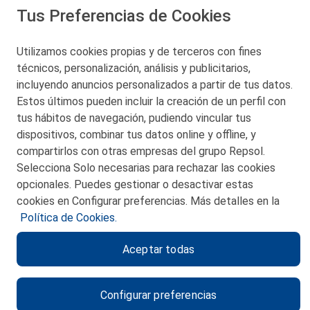
Tus Preferencias de Cookies
Utilizamos cookies propias y de terceros con fines
San Martín 5-Edificio Muñatones,
técnicos, personalización, análisis y publicitarios,
48550 Muskiz (Bizkaia)
incluyendo anuncios personalizados a partir de tus datos.
Telf. 946 357 000
Estos últimos pueden incluir la creación de un perfil con
© 2026 Petronor S.A.
tus hábitos de navegación, pudiendo vincular tus
dispositivos, combinar tus datos online y offline, y
compartirlos con otras empresas del grupo Repsol.
Selecciona Solo necesarias para rechazar las cookies
opcionales. Puedes gestionar o desactivar estas
CONTACTO
cookies en Configurar preferencias. Más detalles en la
Política de Cookies.
MAPA WEB
Aceptar todas
POLITICA DE PRIVACIDAD
AVISO LEGAL
Configurar preferencias
POLITICA DE COOKIES