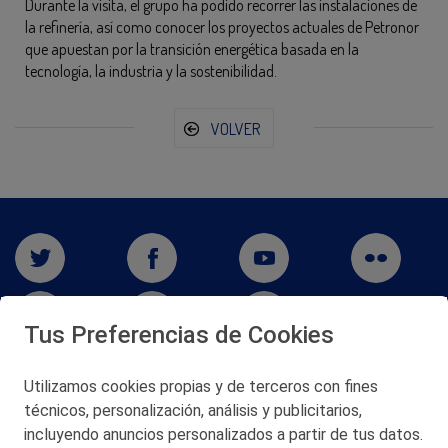
Durante la visita, el grupo ha podido recorrer las instalaciones de
la refinería, así como conocer los proyectos actuales de Petronor
que apuestan por la transición energética basada en la
tecnología, la industria y la sostenibilidad.
VOLVER
Tus Preferencias de Cookies
Utilizamos cookies propias y de terceros con fines
San Martín 5-Edificio Muñatones,
técnicos, personalización, análisis y publicitarios,
48550 Muskiz (Bizkaia)
incluyendo anuncios personalizados a partir de tus datos.
Telf. 946 357 000