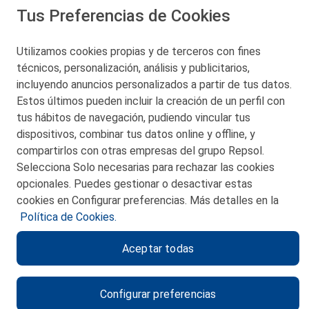
Tus Preferencias de Cookies
San Martín 5-Edificio Muñatones,
48550 Muskiz (Bizkaia)
Telf. 946 357 000
Utilizamos cookies propias y de terceros con fines
© 2026 Petronor S.A.
técnicos, personalización, análisis y publicitarios,
incluyendo anuncios personalizados a partir de tus datos.
Estos últimos pueden incluir la creación de un perfil con
tus hábitos de navegación, pudiendo vincular tus
dispositivos, combinar tus datos online y offline, y
CONTACTO
compartirlos con otras empresas del grupo Repsol.
Selecciona Solo necesarias para rechazar las cookies
MAPA WEB
opcionales. Puedes gestionar o desactivar estas
POLITICA DE PRIVACIDAD
cookies en Configurar preferencias. Más detalles en la
Política de Cookies.
AVISO LEGAL
Aceptar todas
POLITICA DE COOKIES
CANAL DE ÉTICA
Configurar preferencias