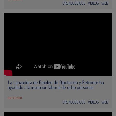
CRONOLÓGICOS
VÍDEOS
WEB
La Lanzadera de Empleo de Diputación y Petronor ha
ayudado a la inserción laboral de ocho personas
08 FEB 2018
CRONOLÓGICOS
VÍDEOS
WEB