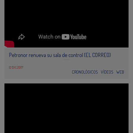
Petronor renueva su sala de control (EL CORREO)
12 DIC 2017
CRONOLÓGICOS
VÍDEOS
WEB