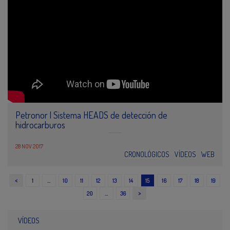
Petronor | Sistema HEADS de detección de
hidrocarburos
28 NOV 2017
CRONOLÓGICOS
VÍDEOS
WEB
<
1
…
10
11
12
13
14
15
16
17
18
19
>
20
…
36
VÍDEOS