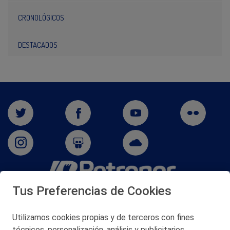
CRONOLÓGICOS
DESTACADOS
Tus Preferencias de Cookies
San Martín 5-Edificio Muñatones,
48550 Muskiz (Bizkaia)
Telf. 946 357 000
Utilizamos cookies propias y de terceros con fines
© 2026 Petronor S.A.
técnicos, personalización, análisis y publicitarios,