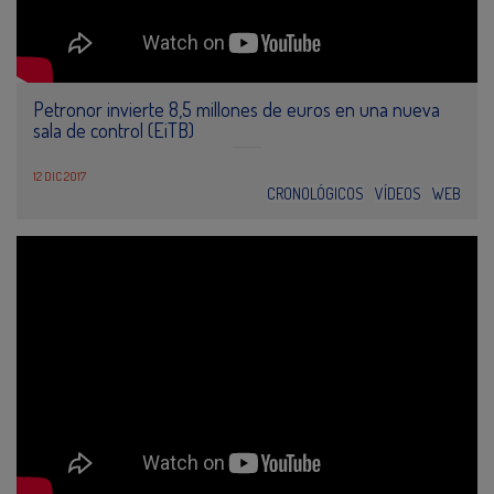
Petronor invierte 8,5 millones de euros en una nueva
sala de control (EiTB)
12 DIC 2017
CRONOLÓGICOS
VÍDEOS
WEB