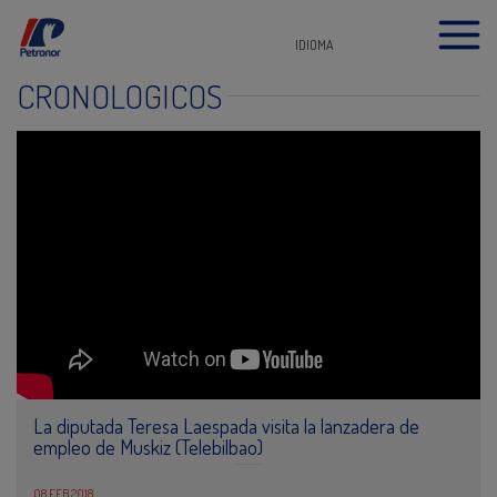
IDIOMA
CRONOLÓGICOS
La diputada Teresa Laespada visita la lanzadera de
empleo de Muskiz (Telebilbao)
08 FEB 2018