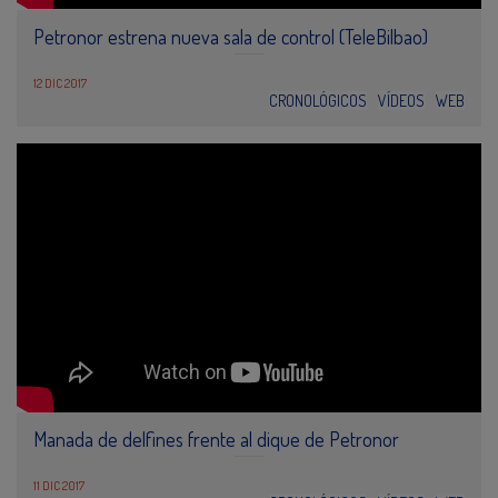
Petronor estrena nueva sala de control (TeleBilbao)
12 DIC 2017
CRONOLÓGICOS
VÍDEOS
WEB
Manada de delfines frente al dique de Petronor
11 DIC 2017