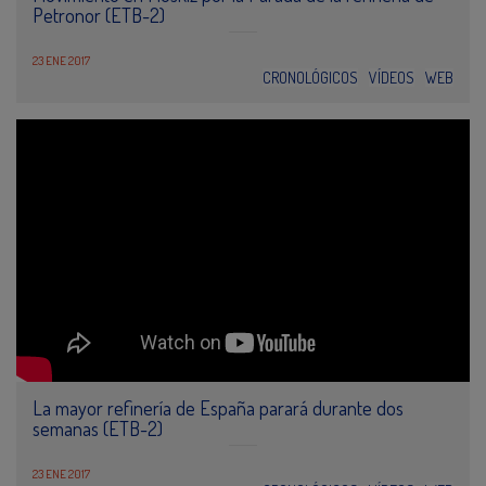
Petronor (ETB-2)
23 ENE 2017
CRONOLÓGICOS
VÍDEOS
WEB
La mayor refinería de España parará durante dos
semanas (ETB-2)
23 ENE 2017