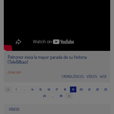
Petronor inicia la mayor parada de su historia
(TeleBilbao)
23 ENE 2017
CRONOLÓGICOS
VÍDEOS
WEB
<
1
…
14
15
16
17
18
19
20
21
22
23
>
24
…
36
VÍDEOS