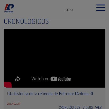
IDIOMA
CRONOLÓGICOS
Cita histórica en la refinería de Petronor (Antena 3)
25 ENE 2017
CRONOLÓGICOS
VÍDEOS
WEB