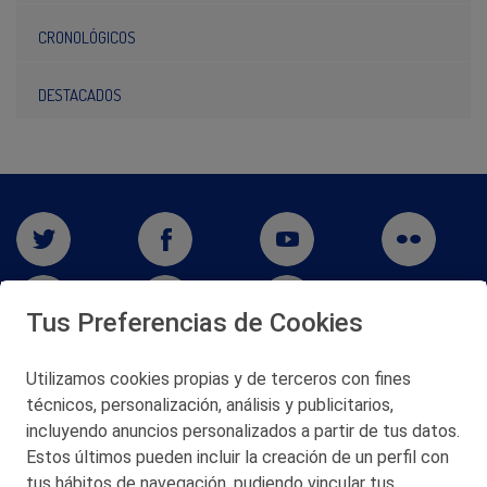
CRONOLÓGICOS
DESTACADOS
Tus Preferencias de Cookies
Utilizamos cookies propias y de terceros con fines
técnicos, personalización, análisis y publicitarios,
San Martín 5-Edificio Muñatones,
48550 Muskiz (Bizkaia)
incluyendo anuncios personalizados a partir de tus datos.
Telf. 946 357 000
Estos últimos pueden incluir la creación de un perfil con
© 2026 Petronor S.A.
tus hábitos de navegación, pudiendo vincular tus