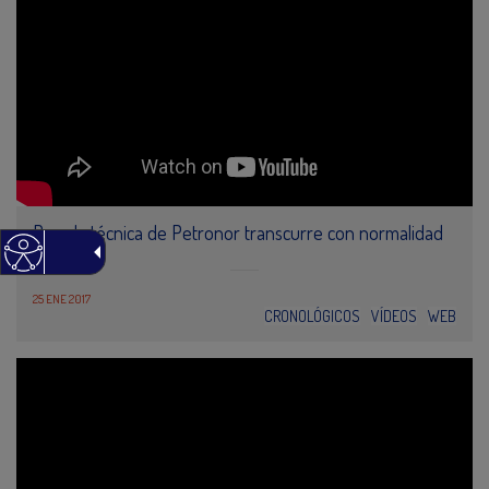
Parada técnica de Petronor transcurre con normalidad
(ETB-2)
25 ENE 2017
CRONOLÓGICOS
VÍDEOS
WEB