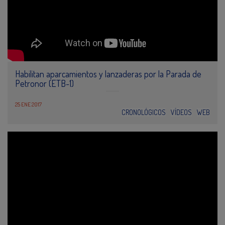
Habilitan aparcamientos y lanzaderas por la Parada de
Petronor (ETB-1)
25 ENE 2017
CRONOLÓGICOS
VÍDEOS
WEB