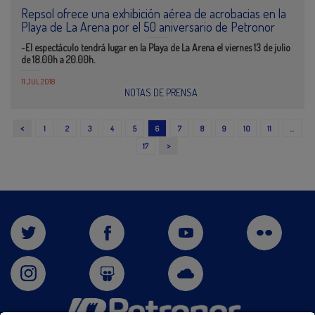
Repsol ofrece una exhibición aérea de acrobacias en la
Playa de La Arena por el 50 aniversario de Petronor
-El espectáculo tendrá lugar en la Playa de La Arena el viernes 13 de julio
de 18.00h a 20.00h.
11 JUL 2018
NOTAS DE PRENSA
<
1
2
3
4
5
6
7
8
9
10
11
…
>
17