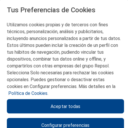
Tus Preferencias de Cookies
San Martín 5-Edificio Muñatones,
48550 Muskiz (Bizkaia)
Telf. 946 357 000
Utilizamos cookies propias y de terceros con fines
© 2026 Petronor S.A.
técnicos, personalización, análisis y publicitarios,
incluyendo anuncios personalizados a partir de tus datos.
Estos últimos pueden incluir la creación de un perfil con
tus hábitos de navegación, pudiendo vincular tus
dispositivos, combinar tus datos online y offline, y
CONTACTO
compartirlos con otras empresas del grupo Repsol.
Selecciona Solo necesarias para rechazar las cookies
MAPA WEB
opcionales. Puedes gestionar o desactivar estas
POLITICA DE PRIVACIDAD
cookies en Configurar preferencias. Más detalles en la
Política de Cookies.
AVISO LEGAL
Aceptar todas
POLITICA DE COOKIES
CANAL DE ÉTICA
Configurar preferencias