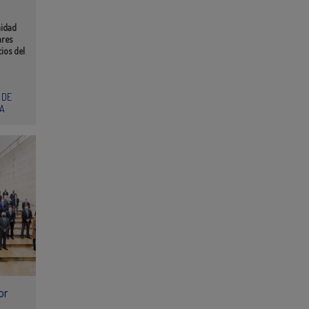
nidad
ares
ios del
 DE
A
or