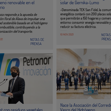
eno renovable en el
solar de Gernika-Lumo
orio
-Denominada TEK San Fidel, la comu
energética contará con 200 placas sol
nza responde a la apuesta de
que permitirán a 150 hogares y comerc
ón Foral de Álava de impulsar una
entorno consumir energía renovable y
d sostenible basada en el hidrógeno
reducir su factura eléctrica.
mbustible, contribuyendo a la
nización del transporte.
10 NOV 2021
NOTAS
PRENS
022
NOTAS DE
PRENSA
Nace la Asociación del Corred
jet con residuos vegetales
Vasco del Hidrógeno