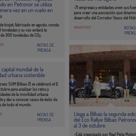
ado en Petronor se utiliza
-71 empresas y entidades unen sus fue
imera vez en un vuelo en
para crear una asociación que dinamic
a
desarrollo del Corredor Vasco del Hid
 de biojet, fabricado en agosto, consta
08 NOV 2021
NOTAS
 toneladas y su uso evitará la
PRENS
 de 300 toneladas de
CO
.
2
021
NOTAS DE
PRENSA
, capital mundial de la
dad urbana sostenible
reso SUM Bilbao 21 se celebrará el 6
ctubre para analizar los retos y
idades de la movilidad urbana
le y dar a conocer casos de éxito de
s de todo el mundo.
Llega a Bilbao la segunda edi
21
NOTAS DE
del Eco Rallye Bilbao Petronor
PRENSA
al 3 de octubre
-Está organizado por Real Peña Motori