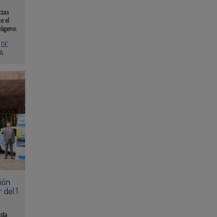
rzas
e el
rógeno.
 DE
A
ción
 del 1
sta