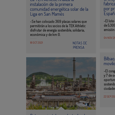
fabric
instalación de la primera
por pr
comunidad energética solar de la
Españ
Liga en San Mamés
-El lote
-Se han colocado 369 placas solares que
de 5.300
permitirán a los socios de la TEK Athletic
emisión
disfrutar de energía sostenible, solidaria,
económica y de km 0.
04 NOV 2
18 OCT 2021
NOTAS DE
PRENSA
Bilbao
movili
-El cong
y 7 de o
oportun
sostenib
ciudade
22 SEP 20