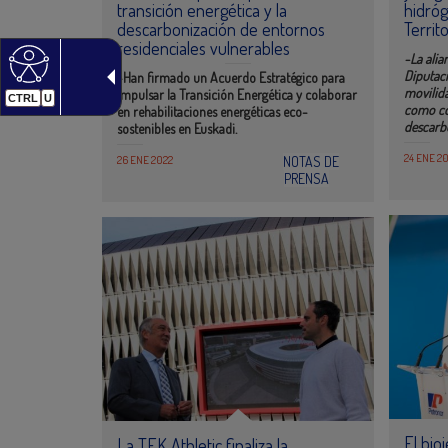
transición energética y la
hidróg
descarbonización de entornos
Territ
residenciales vulnerables
-La alia
Diputaci
-Han firmado un Acuerdo Estratégico para
movilida
impulsar la Transición Energética y colaborar
CTRL
U
como co
en rehabilitaciones energéticas eco-
descarbo
sostenibles en Euskadi.
24 ENE 2
26 ENE 2022
NOTAS DE
PRENSA
El bio
La TEK Athletic finaliza la