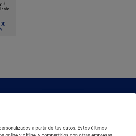
y el
l Ente
 DE
A
CONTACTO
MAPA WEB
POLITICA DE PRIVACIDAD
 personalizados a partir de tus datos. Estos últimos
AVISO LEGAL
os online y offline, y compartirlos con otras empresas