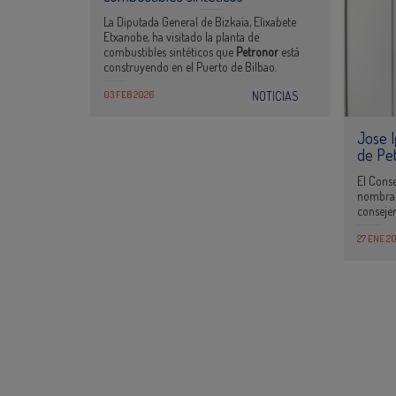
La Diputada General de Bizkaia, Elixabete
Etxanobe, ha visitado la planta de
combustibles sintéticos que
Petronor
está
construyendo en el Puerto de Bilbao.
03 FEB 2026
NOTICIAS
Jose I
de Pe
El Cons
nombrad
conseje
27 ENE 2