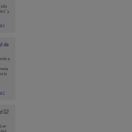
 sido
kiz” y
IAS
ad de
endo a
anecía
ra la
IAS
ad G2
á en
idad