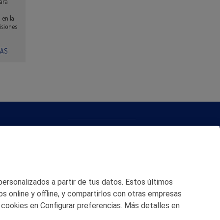
ara
 en la
isiones
IAS
CONTACTO
MAPA WEB
POLITICA DE PRIVACIDAD
 personalizados a partir de tus datos. Estos últimos
AVISO LEGAL
os online y offline, y compartirlos con otras empresas
 cookies en Configurar preferencias. Más detalles en
POLITICA DE COOKIES