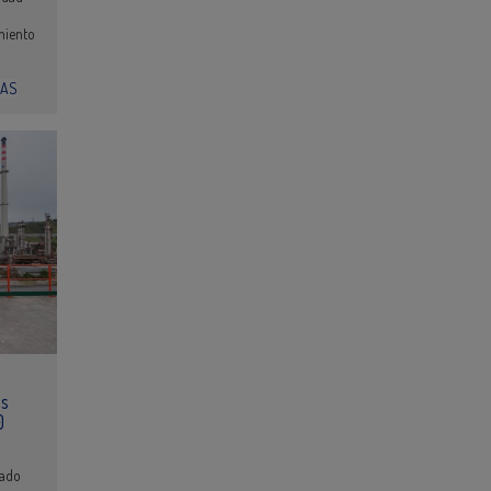
miento
IAS
as
0
tado