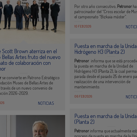
Por otro año consecutivo,
Petronor
ha
patrocinador del “Cross escolar de Mus
el campeonato “Bizkaia máster”.
10 FEB 2026
NOTIC
Puesta en marcha de la Unid
 Scott Brown aterriza en el
Hidrógeno H3 (Planta 2)
Bellas Artes fruto del nuevo
Petronor
informa que se está procedi
ato de colaboración con
la puesta en marcha de la Unidad de
nor
Hidrógeno H3 (Planta 2), la cual perm
parada desde el pasado 25 de enero pa
or
se convierte en Patrono Estratégico
realización de una intervención de
ndación Museo de Bellas Artes de
mantenimiento.
a través de un nuevo convenio de
ación 2026-2029.
06 FEB 2026
NOTIC
026
NOTICIAS
Puesta en marcha de la Unid
(Planta 2)
Petronor
informa que actualmente est
proceso de puesta en marcha de la Un