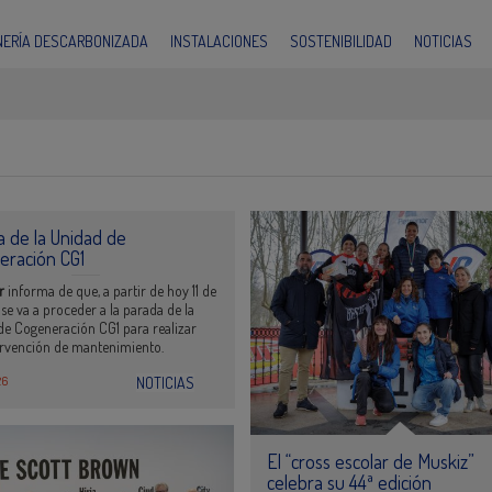
INERÍA DESCARBONIZADA
INSTALACIONES
SOSTENIBILIDAD
NOTICIAS
 de la Unidad de
eración CG1
or
informa de que, a partir de hoy 11 de
 se va a proceder a la parada de la
de Cogeneración CG1 para realizar
ervención de mantenimiento.
26
NOTICIAS
El “cross escolar de Muskiz”
celebra su 44ª edición