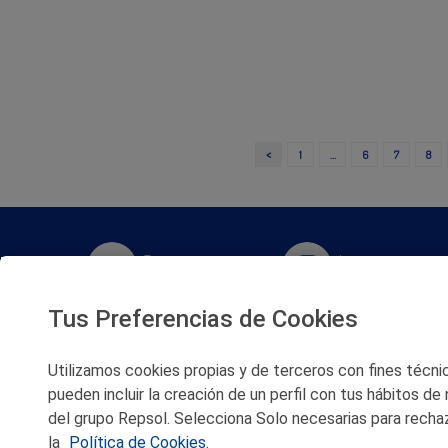
<
1
…
6
7
8
Twitter
Instagram
Tus Preferencias de Cookies
Facebook
Slideshare
Utilizamos cookies propias y de terceros con fines técnico
Youtube
Soundcloud
pueden incluir la creación de un perfil con tus hábitos de
del grupo Repsol. Selecciona Solo necesarias para rechaz
Flickr
la
Política de Cookies.