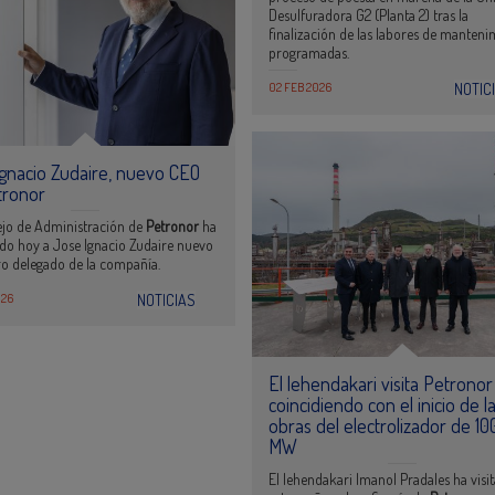
Desulfuradora G2 (Planta 2) tras la
finalización de las labores de manteni
programadas.
02 FEB 2026
NOTIC
gnacio Zudaire, nuevo CEO
tronor
ejo de Administración de
Petronor
ha
o hoy a Jose Ignacio Zudaire nuevo
ro delegado de la compañía.
026
NOTICIAS
El lehendakari visita Petronor
coincidiendo con el inicio de l
obras del electrolizador de 10
MW
El lehendakari Imanol Pradales ha visi