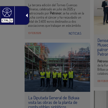
La tercera edición del Torneo Cuencas
Mineras, celebrado en julio de 2025 y
patrocinado por
Petronor
, se ha unido en la
lucha contra el cáncer y ha recaudado un
CTRL
U
total de 3.400 euros destinados a dos
asociaciones que trabajan en este ámbito.
13 FEB 2026
NOTICIAS
Denise
Museo 
patron
Petro
Petron
de la Fu
Bilbao 
colabor
09 FEB 2
La Diputada General de Bizkaia
visita las obras de la planta de
combustibles sintéticos