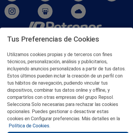
Tus Preferencias de Cookies
San Martín 5-Edificio Muñatones,
48550 Muskiz (Bizkaia)
Telf. 946 357 000
Utilizamos cookies propias y de terceros con fines
© 2026 Petronor S.A.
técnicos, personalización, análisis y publicitarios,
incluyendo anuncios personalizados a partir de tus datos.
Estos últimos pueden incluir la creación de un perfil con
tus hábitos de navegación, pudiendo vincular tus
dispositivos, combinar tus datos online y offline, y
CONTACTO
compartirlos con otras empresas del grupo Repsol.
Selecciona Solo necesarias para rechazar las cookies
MAPA WEB
opcionales. Puedes gestionar o desactivar estas
POLITICA DE PRIVACIDAD
cookies en Configurar preferencias. Más detalles en la
Política de Cookies.
AVISO LEGAL