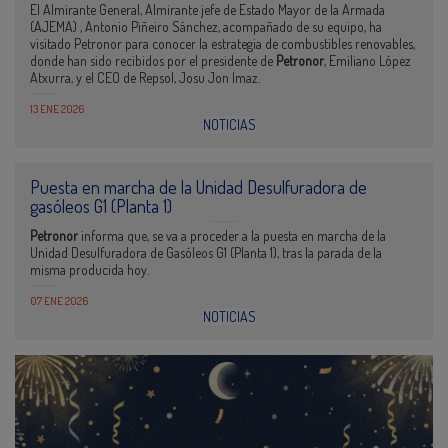
El Almirante General, Almirante jefe de Estado Mayor de la Armada
(AJEMA) , Antonio Piñeiro Sánchez, acompañado de su equipo, ha
visitado Petronor para conocer la estrategia de combustibles renovables,
donde han sido recibidos por el presidente de
Petronor
, Emiliano López
Atxurra, y el CEO de Repsol, Josu Jon Imaz.
13 ENE 2026
NOTICIAS
Puesta en marcha de la Unidad Desulfuradora de
gasóleos G1 (Planta 1)
Petronor
informa que, se va a proceder a la puesta en marcha de la
Unidad Desulfuradora de Gasóleos G1 (Planta 1), tras la parada de la
misma producida hoy.
07 ENE 2026
NOTICIAS