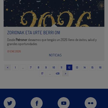
ZORIONAK ETA URTE BERRI ON!
Desde
Petronor
deseamos que tengáis un 2026 lleno de éxitos, salud y
grandes oportunidades.
01 ENE 2026
NOTICIAS
<
1
…
7
8
9
10
11
12
13
14
15
16
>
17
…
439