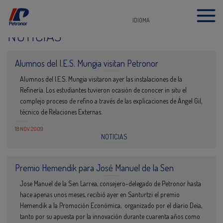
IDIOMA
NOTICIAS
Alumnos del I.E.S. Mungia visitan Petronor
Alumnos del I.E.S. Mungia visitaron ayer las instalaciones de la
Refinería. Los estudiantes tuvieron ocasión de conocer in situ el
complejo proceso de refino a través de las explicaciones de Ángel Gil,
técnico de Relaciones Externas.
18 NOV 2009
NOTICIAS
Premio Hemendik para José Manuel de la Sen
Jose Manuel de la Sen Larrea, consejero-delegado de Petronor hasta
hace apenas unos meses, recibió ayer en Santurtzi el premio
Hemendik a la Promoción Económica, organizado por el diario Deia,
tanto por su apuesta por la innovación durante cuarenta años como