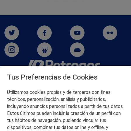
Tus Preferencias de Cookies
San Martín 5-Edificio Muñatones,
48550 Muskiz (Bizkaia)
Telf. 946 357 000
Utilizamos cookies propias y de terceros con fines
© 2026 Petronor S.A.
técnicos, personalización, análisis y publicitarios,
incluyendo anuncios personalizados a partir de tus datos.
Estos últimos pueden incluir la creación de un perfil con
tus hábitos de navegación, pudiendo vincular tus
dispositivos, combinar tus datos online y offline, y
CONTACTO