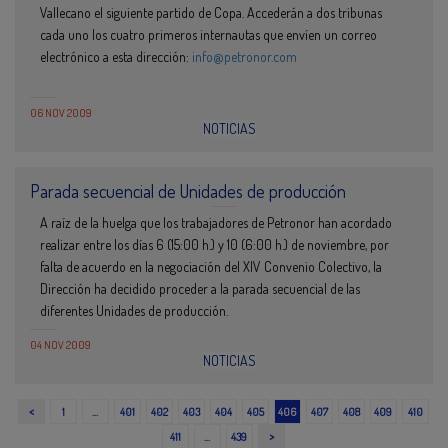
Vallecano el siguiente partido de Copa. Accederán a dos tribunas
cada uno los cuatro primeros internautas que envíen un correo
electrónico a esta dirección:
info@petronor.com
06 NOV 2009
NOTICIAS
Parada secuencial de Unidades de producción
A raíz de la huelga que los trabajadores de Petronor han acordado
realizar entre los días 6 (15:00 h.) y 10 (6:00 h.) de noviembre, por
falta de acuerdo en la negociación del XIV Convenio Colectivo, la
Dirección ha decidido proceder a la parada secuencial de las
diferentes Unidades de producción.
04 NOV 2009
NOTICIAS
<
1
…
401
402
403
404
405
406
407
408
409
410
>
411
…
439