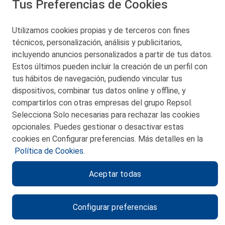
Tus Preferencias de Cookies
San Martín 5-Edificio Muñatones,
48550 Muskiz (Bizkaia)
Telf. 946 357 000
Utilizamos cookies propias y de terceros con fines
© 2026 Petronor S.A.
técnicos, personalización, análisis y publicitarios,
incluyendo anuncios personalizados a partir de tus datos.
Estos últimos pueden incluir la creación de un perfil con
tus hábitos de navegación, pudiendo vincular tus
dispositivos, combinar tus datos online y offline, y
CONTACTO
compartirlos con otras empresas del grupo Repsol.
Selecciona Solo necesarias para rechazar las cookies
MAPA WEB
opcionales. Puedes gestionar o desactivar estas
POLITICA DE PRIVACIDAD
cookies en Configurar preferencias. Más detalles en la
Política de Cookies.
AVISO LEGAL
Aceptar todas
POLITICA DE COOKIES
CANAL DE ÉTICA
Configurar preferencias