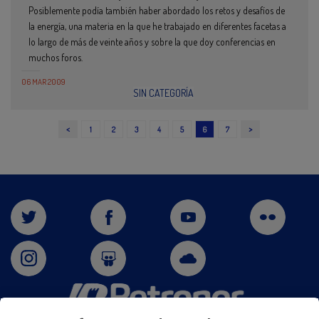
Posiblemente podía también haber abordado los retos y desafíos de
la energía, una materia en la que he trabajado en diferentes facetas a
lo largo de más de veinte años y sobre la que doy conferencias en
muchos foros.
06 MAR 2009
SIN CATEGORÍA
<
>
1
2
3
4
5
6
7