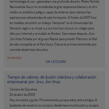
terminología al uso-, generaban una profunda división. Medio Partido
Nacionalista Vasco le consideraba la gran esperanza blanca y el otro
medio un auténtico peligro, capaz de enterrar para siempre las
aspiraciones soberanistas de esta formación. A finales de 2007 hizo
las maletas, encontró un trabajo “temporal” en la Universidad de
Harvard, cogió a su mujer y a sus tres hijos, buscó un colegio para
ellos por Internet y se instaló en Boston. Seis meses después, Josu
Jon Imaz fichaba por el grupo Repsol para presidir Petronor, la filial
de esta compañía en el País Vasco. Esta es la primera entrevista que
concede desde hace dos años.
26 ABR 2009
SIN CATEGORÍA
Tiempo de valores, de ilusión colectiva y colaboración
empresarial, por Josu Jon Imaz
Cámara de Gipuzkoa
24 de abril de 2009
Hoy me siento a gusto. Primeramente, porque estoy entre amigos. A
bastantes de vosotros os conozco desde hace muchos años y es para