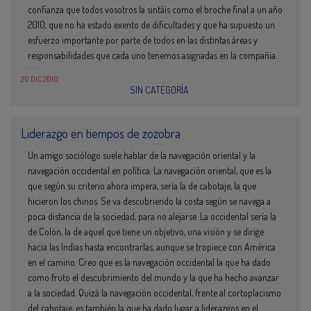
confianza que todos vosotros la sintáis como el broche final a un año
2010, que no ha estado exento de dificultades y que ha supuesto un
esfuerzo importante por parte de todos en las distintas áreas y
responsabilidades que cada uno tenemos asignadas en la compañía.
20 DIC 2010
SIN CATEGORÍA
Liderazgo en tiempos de zozobra
Un amigo sociólogo suele hablar de la navegación oriental y la
navegación occidental en política. La navegación oriental, que es la
que según su criterio ahora impera, sería la de cabotaje, la que
hicieron los chinos. Se va descubriendo la costa según se navega a
poca distancia de la sociedad, para no alejarse. La occidental sería la
de Colón, la de aquel que tiene un objetivo, una visión y se dirige
hacia las Indias hasta encontrarlas, aunque se tropiece con América
en el camino. Creo que es la navegación occidental la que ha dado
como fruto el descubrimiento del mundo y la que ha hecho avanzar
a la sociedad. Quizá la navegación occidental, frente al cortoplacismo
del cabotaje, es también la que ha dado lugar a liderazgos en el