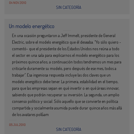
04 NOV 2010
SIN CATEGORÍA
Un modelo energético
En una ocasión preguntaron a Jeff Immelt, presidente de General
Electric, sobre el modelo energético que él deseaba. “Yo sólo quiero -
comentó- que el presidente de los Estados Unidos nos reúna a todo
el sector en una sala para explicarnos el modelo energético para los
próximos quince años; a continuación todos tendremos un mes para
criticarle duramente su modelo, pero después de ese mes, todos a
trabajar”. Esa ingeniosa respuesta incluye las dos claves que un
modelo energético debe tener. La primera, estabilidad en el tiempo,
para que las empresas sepan en qué invertir o en qué áreas innovar,
sabiendo que podrán recuperar su inversión. La segunda, un amplio
consenso político y social. Sólo aquello que se convierte en política
compartida y socialmente asumida puede durar quince años más allá
de los avatares pol&am
05 JUL 2010
SIN CATEGORÍA