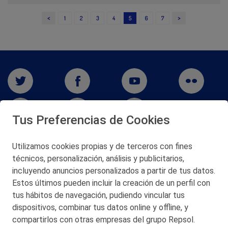
<
>
1
2
3
4
5
6
7
Tus Preferencias de Cookies
Utilizamos cookies propias y de terceros con fines
técnicos, personalización, análisis y publicitarios,
San Martín 5-Edificio Muñatones,
48550 Muskiz (Bizkaia)
incluyendo anuncios personalizados a partir de tus datos.
Telf. 946 357 000
Estos últimos pueden incluir la creación de un perfil con
© 2026 Petronor S.A.
tus hábitos de navegación, pudiendo vincular tus
dispositivos, combinar tus datos online y offline, y
compartirlos con otras empresas del grupo Repsol.