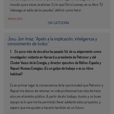
mundo que a veces se añoran. Es lo que Chris Lowney, en su libro “El
liderazgo al estilo de los jesuitas”, definió como heroí
08 NOV 2010
SIN CATEGORÍA
Josu Jon Imaz: “Apelo a la implicación, inteligencia y
conocimiento de todos”
1. En poco más de dos años ha pasado Vd. de su alejamiento como
investigador visitante en Harvard a presidente de Petronor y del
Cluster Vasco de la Energía, y director ejecutivo de Refino-España y
Repsol-Nuevas Energías. ¿Es un golpe de trabajo o es su ritmo
habitual?
Es en primer lugar la consecuencia de la oportunidad que Petronor y
Repsol me dieron de retomar mi vida profesional tras más de trece
años en el ámbito público. A partir de ahí, trabajo, ilusión y un buen
equipo es lo que me ha permitido llevar adelante estos proyectos, y
espero que me ayuden a hacerlo también en un futuro.