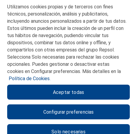
Telf. 946 357 000
Utilizamos cookies propias y de terceros con fines
© 2026 Petronor S.A.
técnicos, personalización, análisis y publicitarios,
incluyendo anuncios personalizados a partir de tus datos.
Estos últimos pueden incluir la creación de un perfil con
tus hábitos de navegación, pudiendo vincular tus
dispositivos, combinar tus datos online y offline, y
CONTACTO
compartirlos con otras empresas del grupo Repsol.
Selecciona Solo necesarias para rechazar las cookies
MAPA WEB
opcionales. Puedes gestionar o desactivar estas
POLITICA DE PRIVACIDAD
cookies en Configurar preferencias. Más detalles en la
Política de Cookies.
AVISO LEGAL
Aceptar todas
POLITICA DE COOKIES
CANAL DE ÉTICA
Configurar preferencias
Solo necesarias