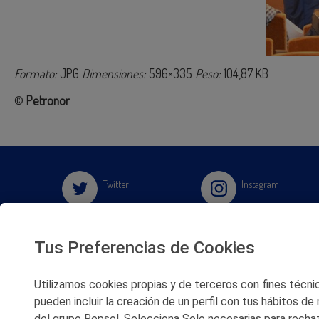
Formato:
JPG
Dimensiones:
596×335
Peso:
104,87 KB
©
Petronor
Twitter
Instagram
Facebook
Slideshare
Tus Preferencias de Cookies
Youtube
Soundcloud
Utilizamos cookies propias y de terceros con fines técnico
pueden incluir la creación de un perfil con tus hábitos de
Flickr
del grupo Repsol. Selecciona Solo necesarias para rechaz