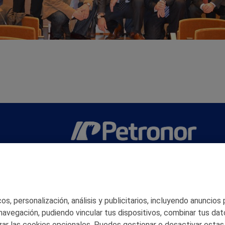
San Martín 5-Edificio Muñatones,
48550 Muskiz (Bizkaia)
Telf. 946 357 000
© 2026 Petronor S.A.
s, personalización, análisis y publicitarios, incluyendo anuncios
 navegación, pudiendo vincular tus dispositivos, combinar tus dat
ar las cookies opcionales. Puedes gestionar o desactivar estas