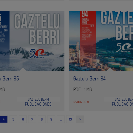
u Berri 95
Gaztelu Berri 94
 MB
PDF - 1 MB
GAZTELU BERRI
GAZTELU BER
19
17 JUN 2019
PUBLICACIONES
PUBLICACIO
>
4
5
6
7
8
9
…
13