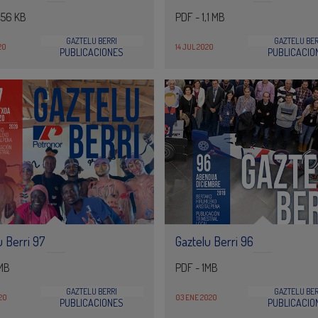
956 KB
PDF - 1,1 MB
GAZTELU BERRI
GAZTELU BER
20
14 JUL 2020
PUBLICACIONES
PUBLICACIO
u Berri 97
Gaztelu Berri 96
1MB
PDF - 1MB
GAZTELU BERRI
GAZTELU BER
20
03 ENE 2020
PUBLICACIONES
PUBLICACIO