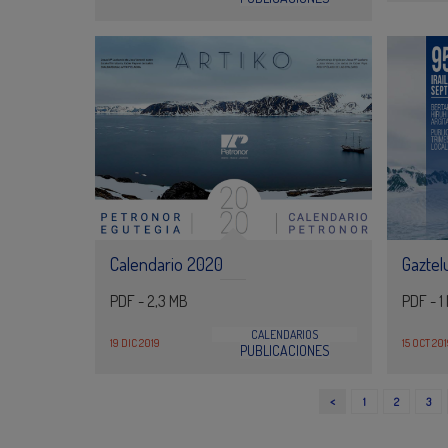
Calendario 2020
Gaztel
PDF - 2,3 MB
PDF - 1
CALENDARIOS
19 DIC 2019
15 OCT 20
PUBLICACIONES
<
1
2
3