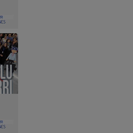
RI
NES
RI
NES