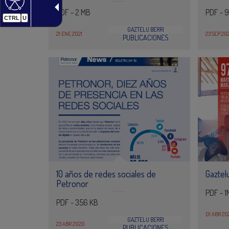
PDF - 2 MB
PDF - 
CTRL
U
GAZTELU BERRI
21 ENE 2021
23 SEP 20
PUBLICACIONES
10 años de redes sociales de
Gaztel
Petronor
PDF - 
PDF - 356 KB
01 ABR 20
GAZTELU BERRI
23 ABR 2020
PUBLICACIONES