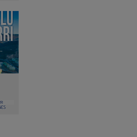
RI
NES