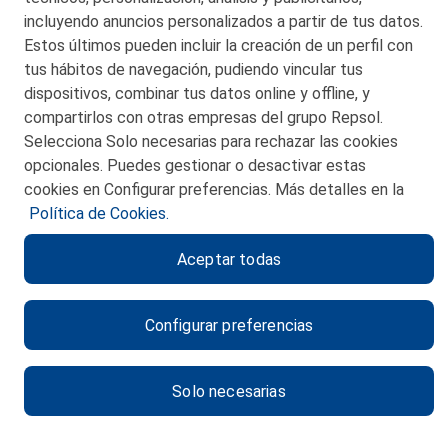
48550 Muskiz (Bizkaia)
incluyendo anuncios personalizados a partir de tus datos.
Telf. 946 357 000
Estos últimos pueden incluir la creación de un perfil con
© 2026 Petronor S.A.
tus hábitos de navegación, pudiendo vincular tus
dispositivos, combinar tus datos online y offline, y
compartirlos con otras empresas del grupo Repsol.
Selecciona Solo necesarias para rechazar las cookies
opcionales. Puedes gestionar o desactivar estas
CONTACTO
cookies en Configurar preferencias. Más detalles en la
Política de Cookies.
MAPA WEB
Aceptar todas
POLITICA DE PRIVACIDAD
AVISO LEGAL
Configurar preferencias
POLITICA DE COOKIES
CANAL DE ÉTICA
Solo necesarias