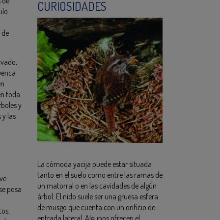
s de
CURIOSIDADES
ulo
 de
rvado,
cuenca
en
en toda
rboles y
 y las
La cómoda yacija puede estar situada
tanto en el suelo como entre las ramas de
ve
un matorral o en las cavidades de algún
 se posa
árbol. El nido suele ser una gruesa esfera
de musgo que cuenta con un orificio de
tos,
entrada lateral. Algunos ofrecen el