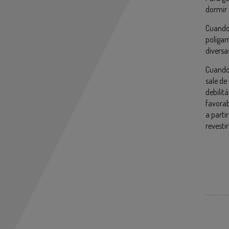
dormir 
Cuando 
polígam
diversa
Cuando 
sale de
debilit
favorab
a parti
revesti