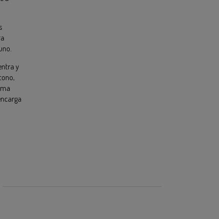
s
ra
uno.
entra y
tono,
orma
 encarga