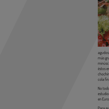
agudos,
más gra
minúscu
éstos e
chochín
cola fi
No todo
estudio
en Euro
Para gu