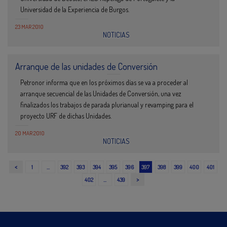
Universidad de la Experiencia de Burgos.
23 MAR 2010
NOTICIAS
Arranque de las unidades de Conversión
Petronor informa que en los próximos días se va a proceder al
arranque secuencial de las Unidades de Conversión, una vez
finalizados los trabajos de parada plurianual y revamping para el
proyecto URF de dichas Unidades.
20 MAR 2010
NOTICIAS
<
1
…
392
393
394
395
396
397
398
399
400
401
>
402
…
439