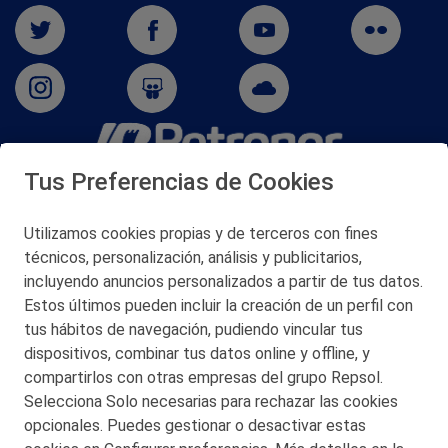
Tus Preferencias de Cookies
San Martín 5-Edificio Muñatones,
48550 Muskiz (Bizkaia)
Telf. 946 357 000
Utilizamos cookies propias y de terceros con fines
© 2026 Petronor S.A.
técnicos, personalización, análisis y publicitarios,
incluyendo anuncios personalizados a partir de tus datos.
Estos últimos pueden incluir la creación de un perfil con
tus hábitos de navegación, pudiendo vincular tus
dispositivos, combinar tus datos online y offline, y
CONTACTO
compartirlos con otras empresas del grupo Repsol.
Selecciona Solo necesarias para rechazar las cookies
MAPA WEB
opcionales. Puedes gestionar o desactivar estas
POLITICA DE PRIVACIDAD