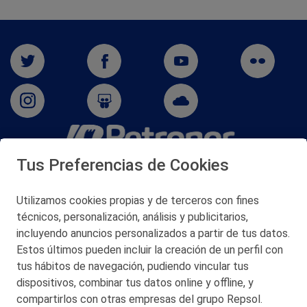
Tus Preferencias de Cookies
San Martín 5-Edificio Muñatones,
48550 Muskiz (Bizkaia)
Telf. 946 357 000
Utilizamos cookies propias y de terceros con fines
© 2026 Petronor S.A.
técnicos, personalización, análisis y publicitarios,
incluyendo anuncios personalizados a partir de tus datos.
Estos últimos pueden incluir la creación de un perfil con
tus hábitos de navegación, pudiendo vincular tus
dispositivos, combinar tus datos online y offline, y
CONTACTO
compartirlos con otras empresas del grupo Repsol.