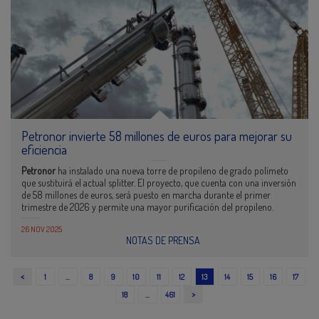
Petronor invierte 58 millones de euros para mejorar su
eficiencia
Petronor
ha instalado una nueva torre de propileno de grado polímeto
que sustituirá el actual splitter. El proyecto, que cuenta con una inversión
de 58 millones de euros, será puesto en marcha durante el primer
trimestre de 2026 y permite una mayor purificación del propileno.
26 NOV 2025
NOTAS DE PRENSA
<
1
…
8
9
10
11
12
13
14
15
16
17
>
18
…
461