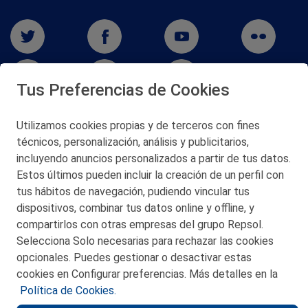
Tus Preferencias de Cookies
Utilizamos cookies propias y de terceros con fines
San Martín 5-Edificio Muñatones,
técnicos, personalización, análisis y publicitarios,
48550 Muskiz (Bizkaia)
incluyendo anuncios personalizados a partir de tus datos.
Telf. 946 357 000
Estos últimos pueden incluir la creación de un perfil con
© 2026 Petronor S.A.
tus hábitos de navegación, pudiendo vincular tus
dispositivos, combinar tus datos online y offline, y
compartirlos con otras empresas del grupo Repsol.
Selecciona Solo necesarias para rechazar las cookies
opcionales. Puedes gestionar o desactivar estas
CONTACTO
cookies en Configurar preferencias. Más detalles en la
Política de Cookies.
MAPA WEB