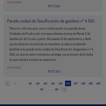
03 OCT 2009
NOTICIAS
Parada unidad de Desulfuración de gasóleos nº 4 (G4)
Petronor informa que, como continuación a la parada de las
Unidades de Producción correspondientes al área de Planta 2 de
destilación de Crudo, a partir del pasado 14 de septiembre, y dado
que la situación económica se mantiene, se está procediendo
también a la parada de la unidad de Desulfuración de gasóleos nº 4
(G4), sin que en estos momentos se tenga una previsión de la fecha
en que volverá a entrar en operación.
01 OCT 2009
NOTICIAS
<
1
…
421
422
423
424
425
426
427
428
429
430
>
431
…
461