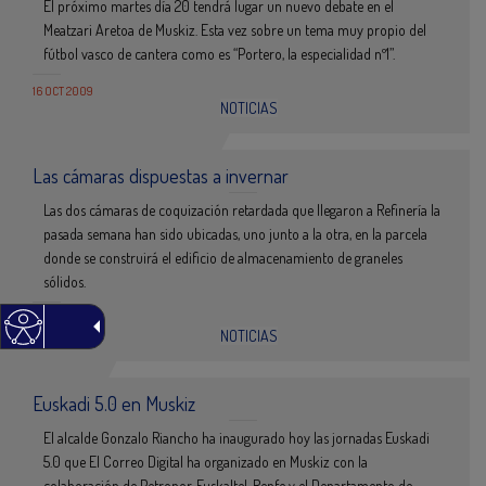
El próximo martes día 20 tendrá lugar un nuevo debate en el
Meatzari Aretoa de Muskiz. Esta vez sobre un tema muy propio del
fútbol vasco de cantera como es “Portero, la especialidad nº1”.
16 OCT 2009
NOTICIAS
Las cámaras dispuestas a invernar
Las dos cámaras de coquización retardada que llegaron a Refinería la
pasada semana han sido ubicadas, uno junto a la otra, en la parcela
donde se construirá el edificio de almacenamiento de graneles
sólidos.
14 OCT 2009
NOTICIAS
Euskadi 5.0 en Muskiz
El alcalde Gonzalo Riancho ha inaugurado hoy las jornadas Euskadi
5.0 que El Correo Digital ha organizado en Muskiz con la
colaboración de Petronor, Euskaltel, Renfe y el Departamento de