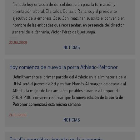
firmado hoy un acuerdo de colaboración para la formación y
orientación laboral. El alcalde, Gonzalo Riancho, y el presidente
ejecutivo de la empresa, Josu Jon Imaz, han suscrito el convenio en
nombre de las entidades que representan, en presencia del director
general de la Refinería, Víctor Pérez de Guezuraga.
23 JUL 2009
NOTICIAS
Hoy comienza de nuevo la porra Athletic-Petronor
Definitivamente el primer partido del Athletic en la eliminatoria de la
UEFA será el jueves día 30 y en San Mamés. Al margen de desearle al
Athletic la mejor de las campañas posibles durante la temporada
2009-2010, conviene recordar que
la nueva edición de la porra de
Petronor comenzará esta misma semana
.
21 JUL 2009
NOTICIAS
Desafío energético, impacto en la economía