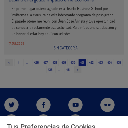
En primer lugar quiero agradecer a Deusto Business School por
invitarme a la clausura de este interesante programa de post-grado.
El pasado otoño me reuní con Juan José Arrieta y tuve oportunidad
de conocer directamente esta actividad. Para mí, es una satisfacción y
un honor el estar hoy aquí con ustedes.
17 JUL 2009
SIN CATEGORÍA
<
1
…
426
427
428
429
430
431
432
433
434
435
>
436
…
461
Tus Preferencias de Cookies