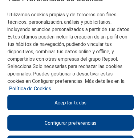
Utilizamos cookies propias y de terceros con fines
técnicos, personalización, análisis y publicitarios,
San Martín 5-Edificio Muñatones,
48550 Muskiz (Bizkaia)
incluyendo anuncios personalizados a partir de tus datos.
Telf. 946 357 000
Estos últimos pueden incluir la creación de un perfil con
© 2026 Petronor S.A.
tus hábitos de navegación, pudiendo vincular tus
dispositivos, combinar tus datos online y offline, y
compartirlos con otras empresas del grupo Repsol.
Selecciona Solo necesarias para rechazar las cookies
opcionales. Puedes gestionar o desactivar estas
CONTACTO
cookies en Configurar preferencias. Más detalles en la
Política de Cookies.
MAPA WEB
Aceptar todas
POLITICA DE PRIVACIDAD
AVISO LEGAL
Configurar preferencias
POLITICA DE COOKIES