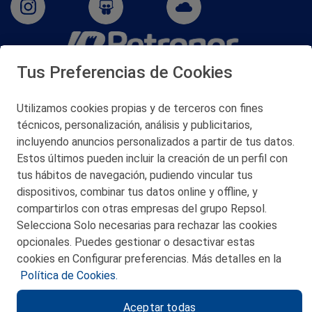
Tus Preferencias de Cookies
San Martín 5-Edificio Muñatones,
48550 Muskiz (Bizkaia)
Telf. 946 357 000
Utilizamos cookies propias y de terceros con fines
© 2026 Petronor S.A.
técnicos, personalización, análisis y publicitarios,
incluyendo anuncios personalizados a partir de tus datos.
Estos últimos pueden incluir la creación de un perfil con
tus hábitos de navegación, pudiendo vincular tus
dispositivos, combinar tus datos online y offline, y
CONTACTO
compartirlos con otras empresas del grupo Repsol.
Selecciona Solo necesarias para rechazar las cookies
MAPA WEB
opcionales. Puedes gestionar o desactivar estas
POLITICA DE PRIVACIDAD
cookies en Configurar preferencias. Más detalles en la
Política de Cookies.
AVISO LEGAL
Aceptar todas
POLITICA DE COOKIES