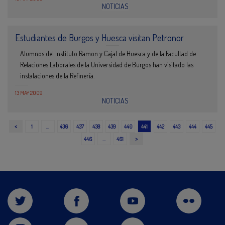
NOTICIAS
Estudiantes de Burgos y Huesca visitan Petronor
Alumnos del Instituto Ramon y Cajal de Huesca y de la Facultad de
Relaciones Laborales de la Universidad de Burgos han visitado las
instalaciones de la Refinería.
13 MAY 2009
NOTICIAS
<
1
…
436
437
438
439
440
441
442
443
444
445
>
446
…
461