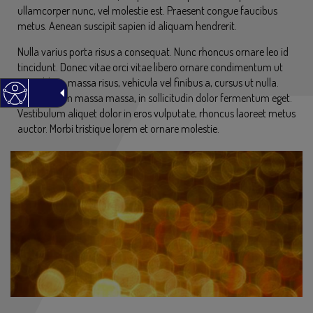
ullamcorper nunc, vel molestie est. Praesent congue faucibus
metus. Aenean suscipit sapien id aliquam hendrerit.
Nulla varius porta risus a consequat. Nunc rhoncus ornare leo id
tincidunt. Donec vitae orci vitae libero ornare condimentum ut
nec nibh. In massa risus, vehicula vel finibus a, cursus ut nulla.
Nunc rutrum massa massa, in sollicitudin dolor fermentum eget.
Vestibulum aliquet dolor in eros vulputate, rhoncus laoreet metus
auctor. Morbi tristique lorem et ornare molestie.