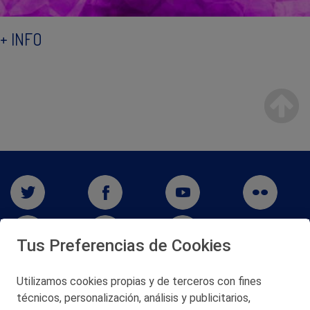
+ INFO
Tus Preferencias de Cookies
Utilizamos cookies propias y de terceros con fines
técnicos, personalización, análisis y publicitarios,
San Martín 5-Edificio Muñatones,
48550 Muskiz (Bizkaia)