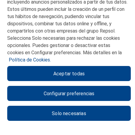
incluyendo anuncios personalizados a partir de tus datos.
Telf. 946 357 000
Estos últimos pueden incluir la creación de un perfil con
© 2026 Petronor S.A.
tus hábitos de navegación, pudiendo vincular tus
dispositivos, combinar tus datos online y offline, y
compartirlos con otras empresas del grupo Repsol.
Selecciona Solo necesarias para rechazar las cookies
opcionales. Puedes gestionar o desactivar estas
CONTACTO
cookies en Configurar preferencias. Más detalles en la
Política de Cookies.
MAPA WEB
Aceptar todas
POLITICA DE PRIVACIDAD
AVISO LEGAL
Configurar preferencias
POLITICA DE COOKIES
CANAL DE ÉTICA
Solo necesarias