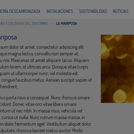
INERÍA DESCARBONIZADA
INSTALACIONES
SOSTENIBILIDAD
NOTICIAS
DAD ECOLÓGICA DEL ENTORNO
LA MARIPOSA
riposa
sum dolor sit amet, consectetur adipiscing elit.
sque magna lectus, convallis non semper at,
eu nisi. Maecenas sit amet aliquam lacus. Aliquam
ulum lorem, id ultricies arcu. Quisque vitae turpis
liquam ut ullamcorper nunc, vel molestie est.
 congue faucibus metus. Aenean suscipit sapien id
hendrerit.
rius porta risus a consequat. Nunc rhoncus ornare
ncidunt. Donec vitae orci vitae libero ornare
tum ut nec nibh. In massa risus, vehicula vel
a, cursus ut nulla. Nunc rutrum massa massa, in
udin dolor fermentum eget. Vestibulum aliquet dolor
vulputate, rhoncus laoreet metus auctor. Morbi