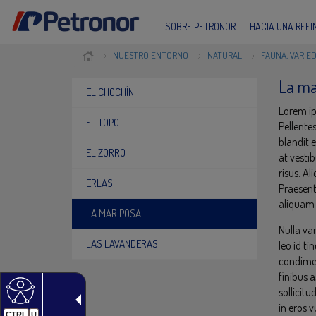
SOBRE PETRONOR
HACIA UNA REF
NUESTRO ENTORNO
NATURAL
FAUNA, VARIE
La ma
EL CHOCHÍN
Lorem ip
EL TOPO
Pellente
blandit 
EL ZORRO
at vestib
risus. A
ERLAS
Praesent
aliquam 
LA MARIPOSA
Nulla va
LAS LAVANDERAS
leo id ti
condimen
finibus 
sollicit
in eros 
CTRL
U