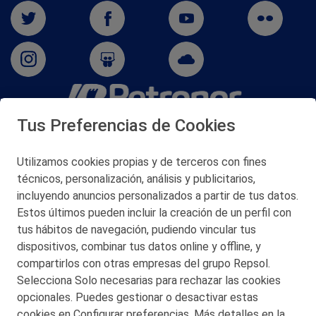
Tus Preferencias de Cookies
San Martín 5-Edificio Muñatones,
48550 Muskiz (Bizkaia)
Telf. 946 357 000
Utilizamos cookies propias y de terceros con fines
© 2026 Petronor S.A.
técnicos, personalización, análisis y publicitarios,
incluyendo anuncios personalizados a partir de tus datos.
Estos últimos pueden incluir la creación de un perfil con
tus hábitos de navegación, pudiendo vincular tus
dispositivos, combinar tus datos online y offline, y
CONTACTO
compartirlos con otras empresas del grupo Repsol.
Selecciona Solo necesarias para rechazar las cookies
MAPA WEB
opcionales. Puedes gestionar o desactivar estas
POLITICA DE PRIVACIDAD
cookies en Configurar preferencias. Más detalles en la