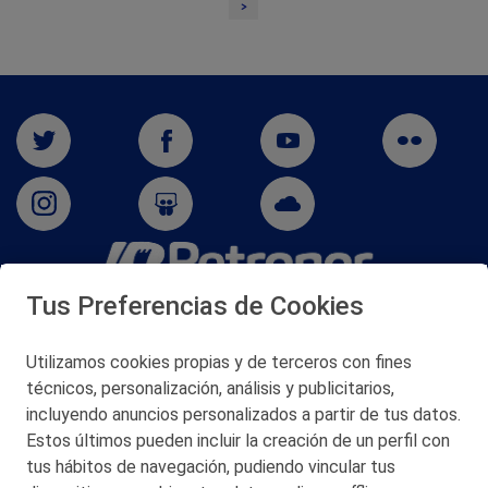
>
Tus Preferencias de Cookies
San Martín 5-Edificio Muñatones,
48550 Muskiz (Bizkaia)
Telf. 946 357 000
Utilizamos cookies propias y de terceros con fines
© 2026 Petronor S.A.
técnicos, personalización, análisis y publicitarios,
incluyendo anuncios personalizados a partir de tus datos.
Estos últimos pueden incluir la creación de un perfil con
tus hábitos de navegación, pudiendo vincular tus