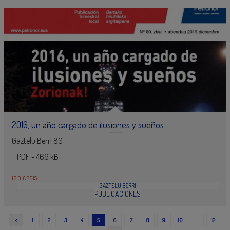
2016, un año cargado de ilusiones y sueños
Gaztelu Berri 80
PDF - 469 kB
16 DIC 2015
GAZTELU BERRI
PUBLICACIONES
<
1
2
3
4
5
6
7
8
9
10
…
12