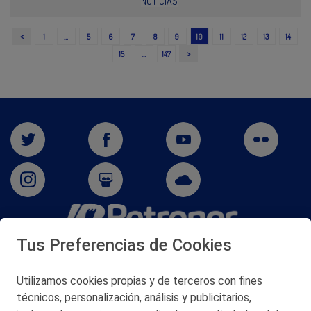
NOTICIAS
<
1
…
5
6
7
8
9
10
11
12
13
14
>
15
…
147
Tus Preferencias de Cookies
San Martín 5-Edificio Muñatones,
48550 Muskiz (Bizkaia)
Telf. 946 357 000
Utilizamos cookies propias y de terceros con fines
© 2026 Petronor S.A.
técnicos, personalización, análisis y publicitarios,