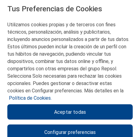
Tus Preferencias de Cookies
San Martín 5-Edificio Muñatones,
48550 Muskiz (Bizkaia)
Telf. 946 357 000
Utilizamos cookies propias y de terceros con fines
© 2026 Petronor S.A.
técnicos, personalización, análisis y publicitarios,
incluyendo anuncios personalizados a partir de tus datos.
Estos últimos pueden incluir la creación de un perfil con
tus hábitos de navegación, pudiendo vincular tus
dispositivos, combinar tus datos online y offline, y
CONTACTO
compartirlos con otras empresas del grupo Repsol.
Selecciona Solo necesarias para rechazar las cookies
MAPA WEB
opcionales. Puedes gestionar o desactivar estas
POLITICA DE PRIVACIDAD
cookies en Configurar preferencias. Más detalles en la
Política de Cookies.
AVISO LEGAL
Aceptar todas
POLITICA DE COOKIES
CANAL DE ÉTICA
Configurar preferencias