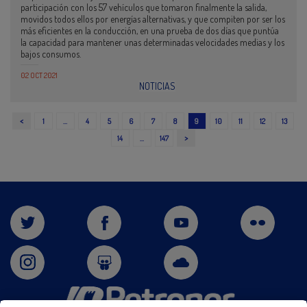
participación con los 57 vehículos que tomaron finalmente la salida,
movidos todos ellos por energías alternativas, y que compiten por ser los
más eficientes en la conducción, en una prueba de dos días que puntúa
la capacidad para mantener unas determinadas velocidades medias y los
bajos consumos.
02 OCT 2021
NOTICIAS
<
1
…
4
5
6
7
8
9
10
11
12
13
>
14
…
147