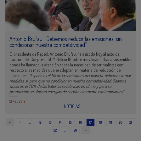
Antonio Brufau: “Debemos reducir las emisiones, sin
condicionar nuestra competitividad”
El presidente de Repsol, Antonio Brufau, ha asistido hoy al acto de
clausura del Congreso SUM Bilbao 19 sobre movilidad urbana sostenible,
donde ha llamado la atención sobre la necesidad de ser realistas con
respecto a las medidas que se adopten en materia de reducción de
emisiones:
“España es el 1% de las emisiones del planeta, debemos tomar
medidas, sí, pero que no condicionen nuestra competitividad. Seamos
sinceros, el 70% de las baterías se fabrican en China y para su
producción se utilizan energías de carbón altamente contaminantes”.
21 FEB 2019
NOTICIAS
<
1
…
12
13
14
15
16
17
18
19
20
21
>
22
…
28