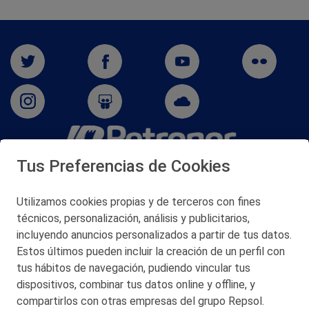
Tus Preferencias de Cookies
San Martín 5-Edificio Muñatones,
48550 Muskiz (Bizkaia)
Telf. 946 357 000
Utilizamos cookies propias y de terceros con fines
© 2026 Petronor S.A.
técnicos, personalización, análisis y publicitarios,
incluyendo anuncios personalizados a partir de tus datos.
Estos últimos pueden incluir la creación de un perfil con
tus hábitos de navegación, pudiendo vincular tus
dispositivos, combinar tus datos online y offline, y
CONTACTO
compartirlos con otras empresas del grupo Repsol.